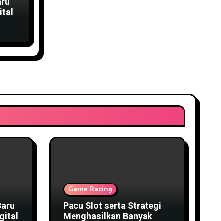
aru
ital
Game Racing
Baru
Pacu Slot serta Strategi
gital
Menghasilkan Banyak