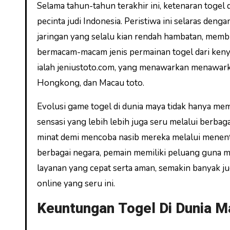
Selama tahun-tahun terakhir ini, ketenaran togel di dunia maya semakin meningkat, khususnya pada komunitas
pecinta judi Indonesia. Peristiwa ini selaras de
jaringan yang selalu kian rendah hambatan, me
bermacam-macam jenis permainan togel dari kenya
ialah jeniustoto.com, yang menawarkan menawarka
Hongkong, dan Macau toto.
Evolusi game togel di dunia maya tidak hanya me
sensasi yang lebih lebih juga seru melalui berbag
minat demi mencoba nasib mereka melalui menent
berbagai negara, pemain memiliki peluang guna m
layanan yang cepat serta aman, semakin banyak 
online yang seru ini.
Keuntungan Togel Di Dunia M