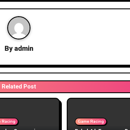
By
admin
Related Post
 Racing
Game Racing