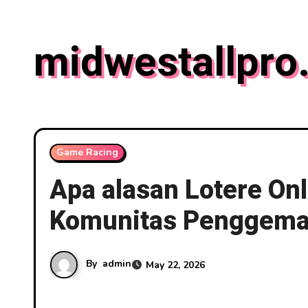
Skip
to
midwestallpro
content
Game Racing
Apa alasan Lotere On
Komunitas Penggema
By
admin
May 22, 2026