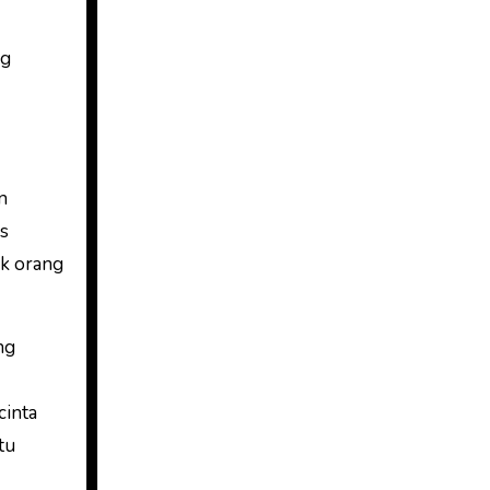
ng
n
us
ak orang
ng
cinta
tu