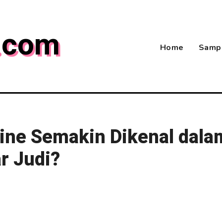
.com
Home
Samp
line Semakin Dikenal dala
r Judi?