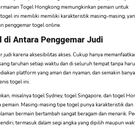
 Permainan Togel Hongkong memungkinkan pemain untuk
ogel ini memiliki memiliki karakteristik masing-masing, ya
an penggemar togel online.
l di Antara Penggemar Judi
r judi karena aksesibilitas akses. Cukup hanya memanfaatka
ang taruhan setiap waktu dan di seluruh tempat tanpa har
nyediakan platform yang aman dan nyaman, dan semakin bany
is togel ini.
ainkan, misalnya togel Sydney, togel Singapore, dan togel Ho
 pemain. Masing-masing tipe togel punya karakteristik dan
ngalaman bermain bertambah sangat beragam dan menarik. Pe
endiri, termasuk dalam segi angka yang dipilih maupun wak