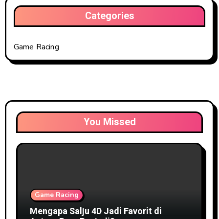
Categories
Game Racing
You Missed
Game Racing
Mengapa Salju 4D Jadi Favorit di