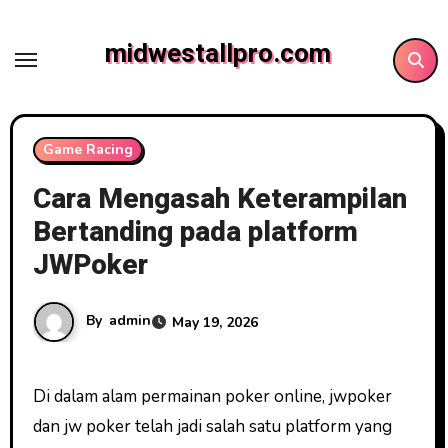
Skip
to
midwestallpro.com
content
Game Racing
Cara Mengasah Keterampilan
Bertanding pada platform
JWPoker
By
admin
May 19, 2026
Di dalam alam permainan poker online, jwpoker
dan jw poker telah jadi salah satu platform yang