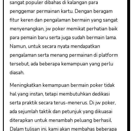
sangat populer dibahas di kalangan para
penggemar permainan kartu. Dengan beragam
fitur keren dan pengalaman bermain yang sangat
menyenangkan, jw poker memikat perhatian baik
para pemain baru serta juga sudah bermain lama.
Namun, untuk secara nyata mendapatkan
pengalaman serta menang permainan di platform
tersebut, ada beberapa kemampuan yang perlu
diasah.
Meningkatkan kemampuan bermain poker tidak
hal yang instan, tetapi membutuhkan dedikasi
serta praktik secara terus-menerus. Di jw poker,
ada sejumlah taktik dan petunjuk yang dikuasai
diterapkan untuk menambah peluang berhasil.
Dalam tulisan ini, kami akan membahas beberapa