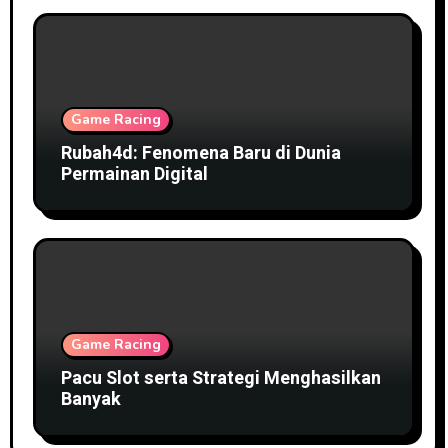
Game Racing
Rubah4d: Fenomena Baru di Dunia
Permainan Digital
Game Racing
Pacu Slot serta Strategi Menghasilkan
Banyak