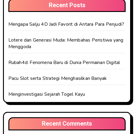
Recent Posts
Mengapa Salju 4D Jadi Favorit di Antara Para Penjudi?
Lotere dan Generasi Muda: Membahas Peristiwa yang
Menggoda
Rubah4d: Fenomena Baru di Dunia Permainan Digital
Pacu Slot serta Strategi Menghasilkan Banyak
Menginvestigasi Sejarah Togel Kayu
Recent Comments