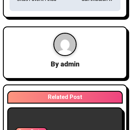
t
n
a
v
i
By
admin
g
a
t
Related Post
i
o