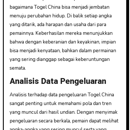
bagaimana Togel China bisa menjadi jembatan
menuju perubahan hidup. Di balik setiap angka
yang ditarik, ada harapan dan usaha dari para
pemainnya. Keberhasilan mereka menunjukkan
bahwa dengan keberanian dan keyakinan, impian
bisa menjadi kenyataan, bahkan dalam permainan
yang sering dianggap sebagai keberuntungan
semata.
Analisis Data Pengeluaran
Analisis terhadap data pengeluaran Togel China
sangat penting untuk memahami pola dan tren
yang muncul dari hasil undian. Dengan menyimak
pengeluaran secara berkala, pemain dapat melihat
angka-angka yang sering muncul serta yang