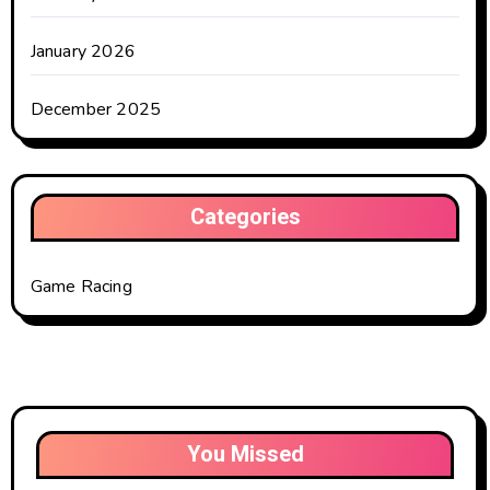
January 2026
December 2025
Categories
Game Racing
You Missed