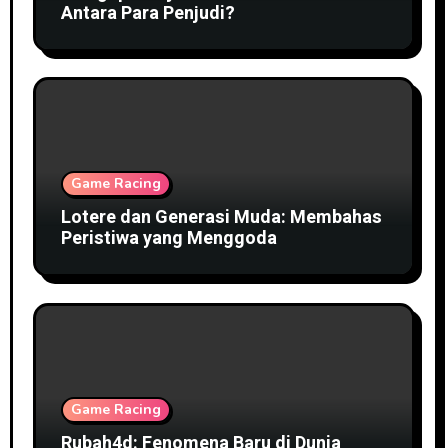
Antara Para Penjudi?
Game Racing
Lotere dan Generasi Muda: Membahas
Peristiwa yang Menggoda
Game Racing
Rubah4d: Fenomena Baru di Dunia