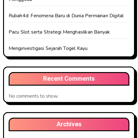
Rubah4d: Fenomena Baru di Dunia Permainan Digital
Pacu Slot serta Strategi Menghasilkan Banyak
Menginvestigasi Sejarah Togel Kayu
Recent Comments
No comments to show.
Archives