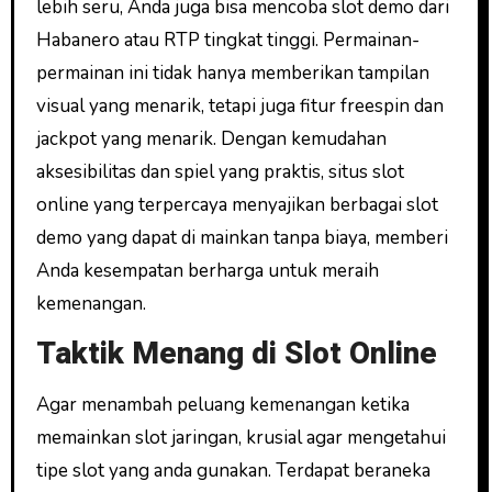
lebih seru, Anda juga bisa mencoba slot demo dari
Habanero atau RTP tingkat tinggi. Permainan-
permainan ini tidak hanya memberikan tampilan
visual yang menarik, tetapi juga fitur freespin dan
jackpot yang menarik. Dengan kemudahan
aksesibilitas dan spiel yang praktis, situs slot
online yang terpercaya menyajikan berbagai slot
demo yang dapat di mainkan tanpa biaya, memberi
Anda kesempatan berharga untuk meraih
kemenangan.
Taktik Menang di Slot Online
Agar menambah peluang kemenangan ketika
memainkan slot jaringan, krusial agar mengetahui
tipe slot yang anda gunakan. Terdapat beraneka