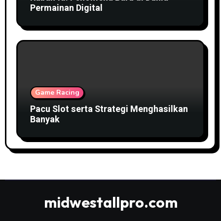
Permainan Digital
Game Racing
Pacu Slot serta Strategi Menghasilkan
Banyak
midwestallpro.com