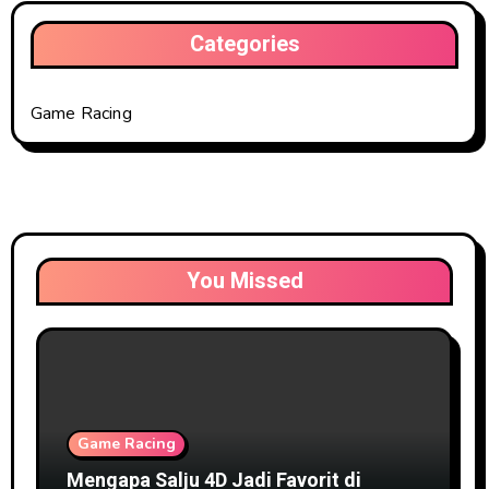
Categories
Game Racing
You Missed
Game Racing
Mengapa Salju 4D Jadi Favorit di