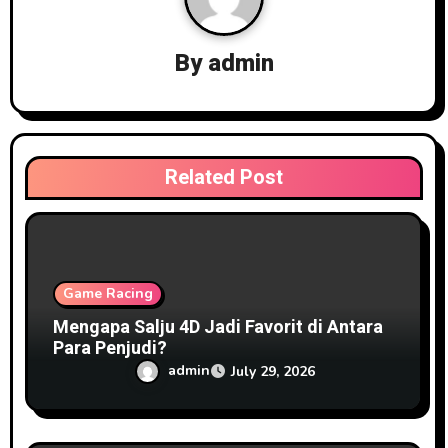
v
i
By
admin
g
a
t
Related Post
i
o
n
Game Racing
Mengapa Salju 4D Jadi Favorit di Antara
Para Penjudi?
admin
July 29, 2026