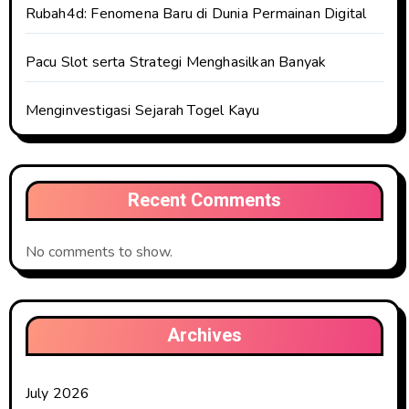
Rubah4d: Fenomena Baru di Dunia Permainan Digital
Pacu Slot serta Strategi Menghasilkan Banyak
Menginvestigasi Sejarah Togel Kayu
Recent Comments
No comments to show.
Archives
July 2026