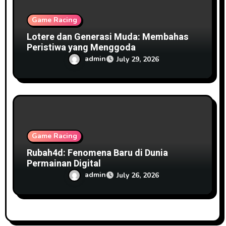
Game Racing
Lotere dan Generasi Muda: Membahas
Peristiwa yang Menggoda
admin
July 29, 2026
Game Racing
Rubah4d: Fenomena Baru di Dunia
Permainan Digital
admin
July 26, 2026