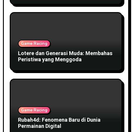
Game Racing
Lotere dan Generasi Muda: Membahas
Peristiwa yang Menggoda
Game Racing
Rubah4d: Fenomena Baru di Dunia
Permainan Digital