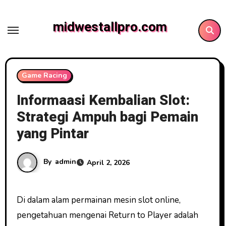
Skip
to
midwestallpro.com
content
Game Racing
Informaasi Kembalian Slot:
Strategi Ampuh bagi Pemain
yang Pintar
By
admin
April 2, 2026
Di dalam alam permainan mesin slot online,
pengetahuan mengenai Return to Player adalah