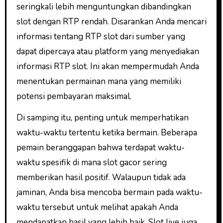
seringkali lebih menguntungkan dibandingkan
slot dengan RTP rendah. Disarankan Anda mencari
informasi tentang RTP slot dari sumber yang
dapat dipercaya atau platform yang menyediakan
informasi RTP slot. Ini akan mempermudah Anda
menentukan permainan mana yang memiliki
potensi pembayaran maksimal.
Di samping itu, penting untuk memperhatikan
waktu-waktu tertentu ketika bermain. Beberapa
pemain beranggapan bahwa terdapat waktu-
waktu spesifik di mana slot gacor sering
memberikan hasil positif. Walaupun tidak ada
jaminan, Anda bisa mencoba bermain pada waktu-
waktu tersebut untuk melihat apakah Anda
mendapatkan hasil yang lebih baik. Slot live juga