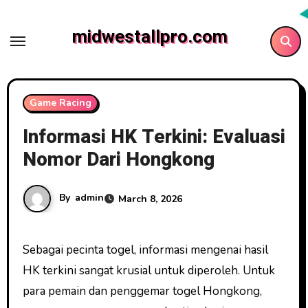
Skip
to
midwestallpro.com
content
Game Racing
Informasi HK Terkini: Evaluasi
Nomor Dari Hongkong
By
admin
March 8, 2026
Sebagai pecinta togel, informasi mengenai hasil
HK terkini sangat krusial untuk diperoleh. Untuk
para pemain dan penggemar togel Hongkong,