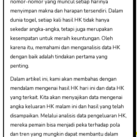
nomor-nomor yang muncul setiap harinya
menyimpan makna dan harapan tersendiri. Dalam
dunia togel, setiap kali hasil HK tidak hanya
sekedar angka-angka, tetapi juga merupakan
kesempatan untuk meraih keuntungan. Oleh
karena itu, memahami dan menganalisis data HK
dengan baik adalah tindakan pertama yang
penting.
Dalam artikel ini, kami akan membahas dengan
mendalam mengenai hasil HK hari ini dan data HK
yang terkait. Kita akan menyajikan data mengenai
angka keluaran HK malam ini dan hasil yang telah
disampaikan. Melalui analisis data pengeluaran HK,
mereka pemain bisa menjadi peka terhadap pola
dan tren yang mungkin dapat membantu dalam