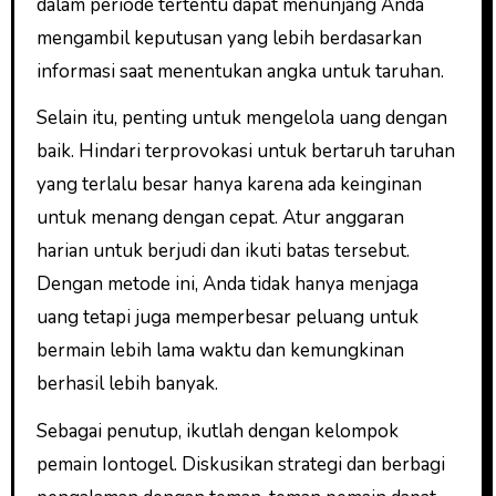
dalam periode tertentu dapat menunjang Anda
mengambil keputusan yang lebih berdasarkan
informasi saat menentukan angka untuk taruhan.
Selain itu, penting untuk mengelola uang dengan
baik. Hindari terprovokasi untuk bertaruh taruhan
yang terlalu besar hanya karena ada keinginan
untuk menang dengan cepat. Atur anggaran
harian untuk berjudi dan ikuti batas tersebut.
Dengan metode ini, Anda tidak hanya menjaga
uang tetapi juga memperbesar peluang untuk
bermain lebih lama waktu dan kemungkinan
berhasil lebih banyak.
Sebagai penutup, ikutlah dengan kelompok
pemain Iontogel. Diskusikan strategi dan berbagi