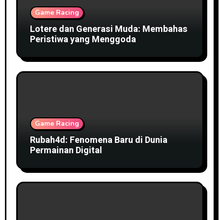
Game Racing
Lotere dan Generasi Muda: Membahas
Peristiwa yang Menggoda
Game Racing
Rubah4d: Fenomena Baru di Dunia
Permainan Digital