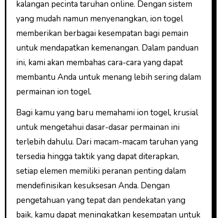
kalangan pecinta taruhan online. Dengan sistem
yang mudah namun menyenangkan, ion togel
memberikan berbagai kesempatan bagi pemain
untuk mendapatkan kemenangan. Dalam panduan
ini, kami akan membahas cara-cara yang dapat
membantu Anda untuk menang lebih sering dalam
permainan ion togel.
Bagi kamu yang baru memahami ion togel, krusial
untuk mengetahui dasar-dasar permainan ini
terlebih dahulu. Dari macam-macam taruhan yang
tersedia hingga taktik yang dapat diterapkan,
setiap elemen memiliki peranan penting dalam
mendefinisikan kesuksesan Anda. Dengan
pengetahuan yang tepat dan pendekatan yang
baik, kamu dapat meningkatkan kesempatan untuk