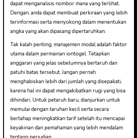
dapat menganalisis nombor mana yang terlihat.
Dengan, anda dapat membuat perkiraan yang lebih
terinformasi serta menyokong dalam menentukan
angka yang akan dipasang dipertaruhkan.
Tak kalah penting, manajemen modal adalah faktor
utama dalam permainan iontogel. Tetapkan
anggaran yang jelas sebelumnya bertaruh dan
patuhi batas tersebut. Jangan pernah
menghabiskan lebih dari jumlah yang disepakati,
karena hal ini dapat mengakibatkan rugi yang bisa
dihindari. Untuk petaruh baru, dianjurkan untuk
memulai dengan taruhan kecil serta secara
bertahap meningkatkan tarif setelah itu mencapai
keyakinan dan pemahaman yang lebih mendalam
tentang perjudian.