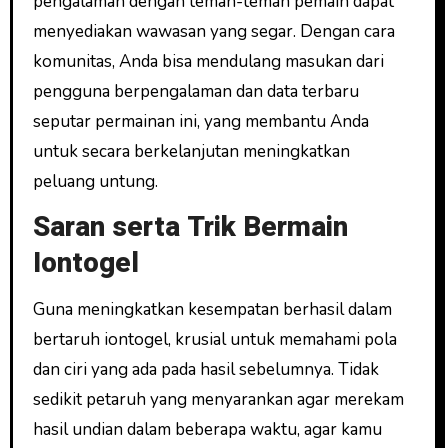
pengalaman dengan teman-teman pemain dapat
menyediakan wawasan yang segar. Dengan cara
komunitas, Anda bisa mendulang masukan dari
pengguna berpengalaman dan data terbaru
seputar permainan ini, yang membantu Anda
untuk secara berkelanjutan meningkatkan
peluang untung.
Saran serta Trik Bermain
Iontogel
Guna meningkatkan kesempatan berhasil dalam
bertaruh iontogel, krusial untuk memahami pola
dan ciri yang ada pada hasil sebelumnya. Tidak
sedikit petaruh yang menyarankan agar merekam
hasil undian dalam beberapa waktu, agar kamu