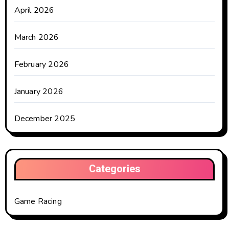
April 2026
March 2026
February 2026
January 2026
December 2025
Categories
Game Racing