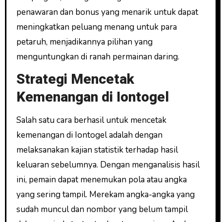
penawaran dan bonus yang menarik untuk dapat
meningkatkan peluang menang untuk para
petaruh, menjadikannya pilihan yang
menguntungkan di ranah permainan daring.
Strategi Mencetak
Kemenangan di Iontogel
Salah satu cara berhasil untuk mencetak
kemenangan di Iontogel adalah dengan
melaksanakan kajian statistik terhadap hasil
keluaran sebelumnya. Dengan menganalisis hasil
ini, pemain dapat menemukan pola atau angka
yang sering tampil. Merekam angka-angka yang
sudah muncul dan nombor yang belum tampil