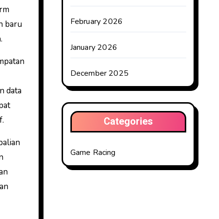
orm
February 2026
n baru
.
January 2026
empatan
December 2025
n data
pat
f.
Categories
balian
Game Racing
n
an
kan