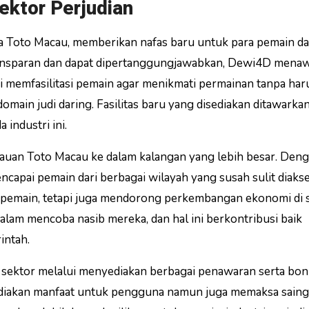
ektor Perjudian
ya Toto Macau, memberikan nafas baru untuk para pemain d
ansparan dan dapat dipertanggungjawabkan, Dewi4D mena
i memfasilitasi pemain agar menikmati permainan tanpa har
main judi daring. Fasilitas baru yang disediakan ditawarka
ndustri ini.
auan Toto Macau ke dalam kalangan yang lebih besar. Den
ncapai pemain dari berbagai wilayah yang susah sulit diakse
ah pemain, tetapi juga mendorong perkembangan ekonomi di 
 dalam mencoba nasib mereka, dan hal ini berkontribusi baik
intah.
i sektor melalui menyediakan berbagai penawaran serta bo
yediakan manfaat untuk pengguna namun juga memaksa sain