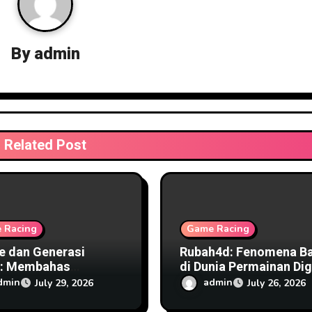
By
admin
Related Post
 Racing
Game Racing
e dan Generasi
Rubah4d: Fenomena B
: Membahas
di Dunia Permainan Dig
tiwa yang Menggoda
dmin
admin
July 29, 2026
July 26, 2026