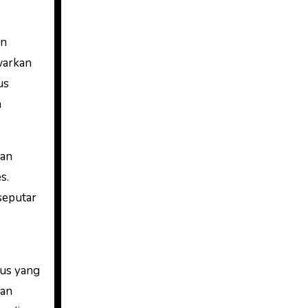
an
warkan
us
n
gan
s.
seputar
nus yang
gan