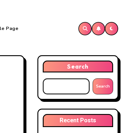
le Page
Search
Search
Recent Posts