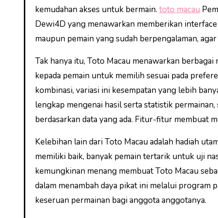
kemudahan akses untuk bermain.
toto macau
Pema
Dewi4D yang menawarkan memberikan interface y
maupun pemain yang sudah berpengalaman, agar m
Tak hanya itu, Toto Macau menawarkan berbagai
kepada pemain untuk memilih sesuai pada preferen
kombinasi, variasi ini kesempatan yang lebih ba
lengkap mengenai hasil serta statistik permainan
berdasarkan data yang ada. Fitur-fitur membuat m
Kelebihan lain dari Toto Macau adalah hadiah uta
memiliki baik, banyak pemain tertarik untuk uji 
kemungkinan menang membuat Toto Macau sebagai o
dalam menambah daya pikat ini melalui program 
keseruan permainan bagi anggota anggotanya.