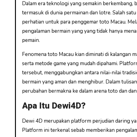
Dalam era teknologi yang semakin berkembang, banyak inovasi sudah muncul pada banyak aspek kehidupan,
termasuk di dunia permainan dan lotre. Salah sa
perhatian untuk para penggemar toto Macau. Mel
pengalaman bermain yang yang tidak hanya menari
pemain.
Fenomena toto Macau kian diminati di kalangan m
serta metode game yang mudah dipahami. Platfor
tersebut, menggabungkan antara nilai-nilai tradi
bermain yang aman dan menghibur. Dalam tulisan i
perubahan bermakna ke dalam arena toto dan dan
Apa Itu Dewi4D?
Dewi 4D merupakan platform perjudian daring y
Platform ini terkenal sebab memberikan pengala