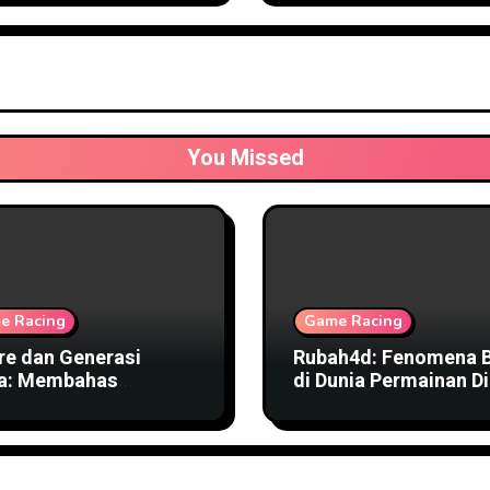
You Missed
e Racing
Game Racing
re dan Generasi
Rubah4d: Fenomena 
a: Membahas
di Dunia Permainan Di
stiwa yang Menggoda