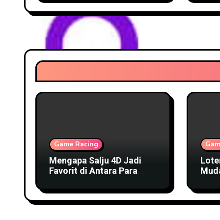
Game Racing
Gam
Mengapa Salju 4D Jadi
Lote
Favorit di Antara Para
Mud
Penjudi?
Peri