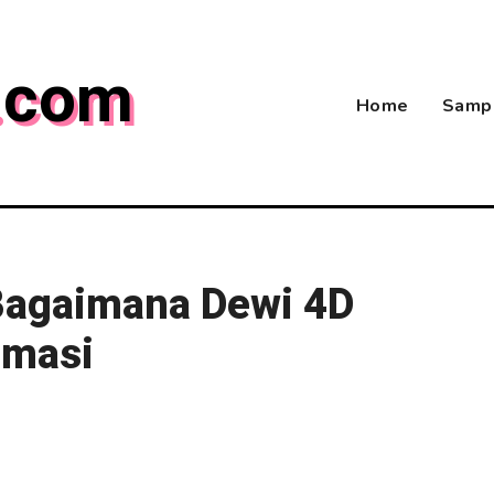
.com
Home
Samp
 Bagaimana Dewi 4D
rmasi