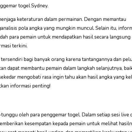
nggemar togel Sydney.
menjaga keteraturan dalam permainan. Dengan memantau
nalisis pola angka yang mungkin muncul. Selain itu, infor
ah para pemain untuk mendapatkan hasil secara langsung
masi terkini.
ik tersendiri bagi banyak orang karena tantangannya dan pel
apkan dapat membantu pemain dalam langkah selanjutnya, bai
sekedar mengobati rasa ingin tahu akan hasil angka yang kel
kan informasi penting!
nggu oleh para penggemar togel. Dalam setiap sesi live 
emberikan kesempatan kepada pemain untuk melihat hasil