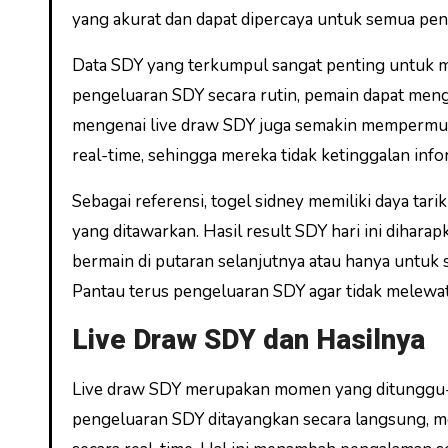
yang akurat dan dapat dipercaya untuk semua pe
Data SDY yang terkumpul sangat penting untuk 
pengeluaran SDY secara rutin, pemain dapat menga
mengenai live draw SDY juga semakin mempermud
real-time, sehingga mereka tidak ketinggalan infor
Sebagai referensi, togel sidney memiliki daya tar
yang ditawarkan. Hasil result SDY hari ini dihar
bermain di putaran selanjutnya atau hanya untuk 
Pantau terus pengeluaran SDY agar tidak melewat
Live Draw SDY dan Hasilnya
Live draw SDY merupakan momen yang ditunggu-tu
pengeluaran SDY ditayangkan secara langsung, m