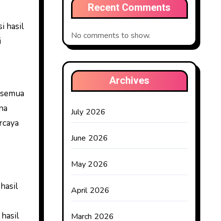
Recent Comments
 hasil
No comments to show.
i
Archives
a semua
na
July 2026
rcaya
June 2026
May 2026
hasil
April 2026
hasil
March 2026