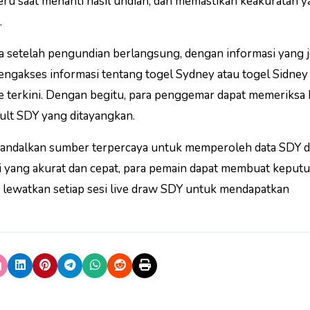
eru saat menanti hasil undian, dan memastikan keakuratan 
.
ra setelah pengundian berlangsung, dengan informasi yang j
gakses informasi tentang togel Sydney atau togel Sidney 
 terkini. Dengan begitu, para penggemar dapat memeriksa 
lt SDY yang ditayangkan.
engandalkan sumber terpercaya untuk memperoleh data SDY 
yang akurat dan cepat, para pemain dapat membuat keput
n lewatkan setiap sesi live draw SDY untuk mendapatkan