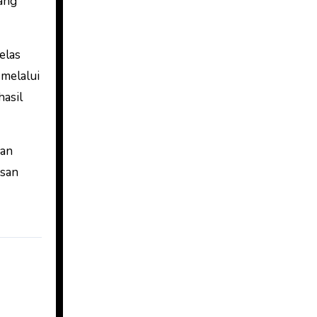
yang
elas
melalui
hasil
dan
usan