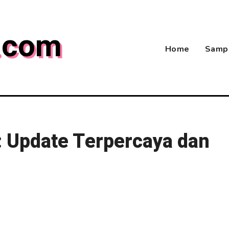
.com
Home
Samp
: Update Terpercaya dan