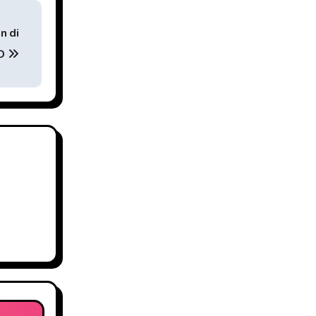
n di
4D