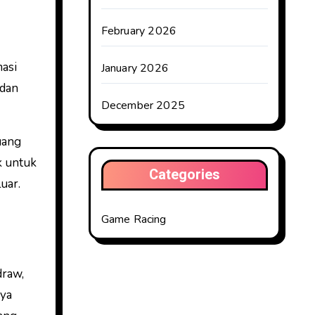
February 2026
masi
January 2026
 dan
December 2025
uang
k untuk
Categories
uar.
Game Racing
draw,
nya