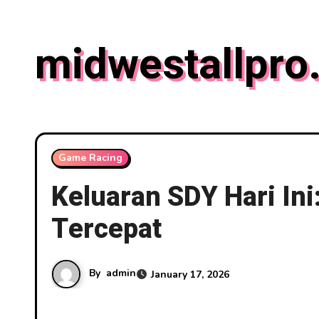
Skip
to
midwestallpro
content
Game Racing
Keluaran SDY Hari Ini
Tercepat
By
admin
January 17, 2026