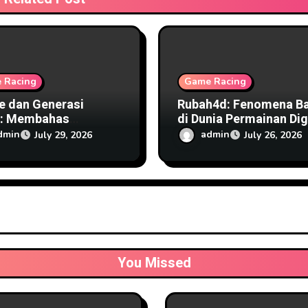
 Racing
Game Racing
e dan Generasi
Rubah4d: Fenomena B
: Membahas
di Dunia Permainan Dig
tiwa yang Menggoda
dmin
admin
July 29, 2026
July 26, 2026
You Missed