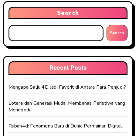
Search
Search
Recent Posts
Mengapa Salju 4D Jadi Favorit di Antara Para Penjudi?
Lotere dan Generasi Muda: Membahas Peristiwa yang
Menggoda
Rubah4d: Fenomena Baru di Dunia Permainan Digital