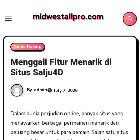
Skip
to
midwestallpro.com
content
Game Racing
Menggali Fitur Menarik di
Situs Salju4D
By
admin
July 7, 2026
Dalam dunia perjudian online, banyak situs yang
menawarkan berbagai permainan menarik dan
peluang besar untuk para pemain. Salah satu situs