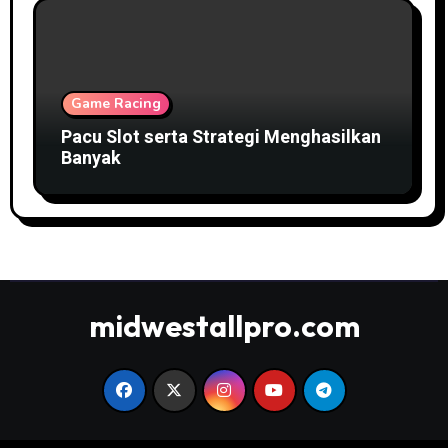
Game Racing
Pacu Slot serta Strategi Menghasilkan
Banyak
midwestallpro.com