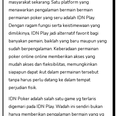
masyarakat sekarang. Satu platform yang
menawarkan pengalaman bermain bermain
permainan poker yang seru adalah IDN Play.
Dengan ragam fungsi serta keistimewaan yang
dimilikinya, IDN Play jadi alternatif favorit bagi
banyakan pemain, baiklah yang baru maupun yang
sudah berpengalaman. Keberadaan permainan
poker online online memberikan akses yang
mudah akses dan fleksibilitas, memungkinkan
siapapun dapat ikut dalam permainan tersebut
tanpa harus perlu datang ke dalam tempat
perjudian fisik.
IDN Poker adalah salah satu game yg terlaris
digemari pada IDN Play. Wadah ini sendiri bukan
hanya memberikan pengalaman bermain yang yg