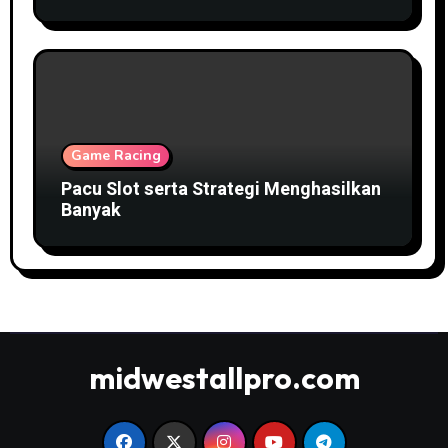
Game Racing
Pacu Slot serta Strategi Menghasilkan
Banyak
midwestallpro.com