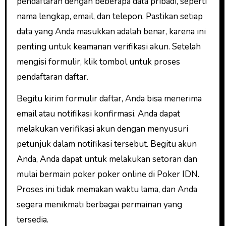
pendaftaran dengan beberapa data pribadi, seperti
nama lengkap, email, dan telepon. Pastikan setiap
data yang Anda masukkan adalah benar, karena ini
penting untuk keamanan verifikasi akun. Setelah
mengisi formulir, klik tombol untuk proses
pendaftaran daftar.
Begitu kirim formulir daftar, Anda bisa menerima
email atau notifikasi konfirmasi. Anda dapat
melakukan verifikasi akun dengan menyusuri
petunjuk dalam notifikasi tersebut. Begitu akun
Anda, Anda dapat untuk melakukan setoran dan
mulai bermain poker poker online di Poker IDN.
Proses ini tidak memakan waktu lama, dan Anda
segera menikmati berbagai permainan yang
tersedia.