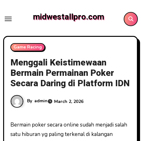
Skip
to
midwestallpro.com
content
Game Racing
Menggali Keistimewaan
Bermain Permainan Poker
Secara Daring di Platform IDN
By
admin
March 2, 2026
Bermain poker secara online sudah menjadi salah
satu hiburan yg paling terkenal di kalangan