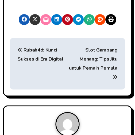
P
Rubah4d: Kunci
Slot Gampang
o
Sukses di Era Digital
Menang: Tips Jitu
s
untuk Pemain Pemula
t
n
a
v
i