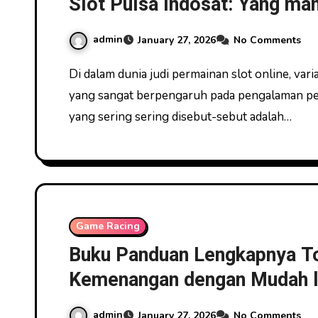
Slot Pulsa Indosat: Yang man
admin
January 27, 2026
No Comments
Di dalam dunia judi permainan slot online, varian penyedia pulsanya adalah sebuah faktor krusial
yang sangat berpengaruh pada pengalaman pe
yang sering sering disebut-sebut adalah…
Game Racing
Buku Panduan Lengkapnya T
Kemenangan dengan Mudah l
admin
January 27, 2026
No Comments