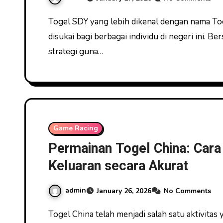
Togel SDY yang lebih dikenal dengan nama Togel Sydney, sudah jadi salah satu permainan yang
disukai bagi berbagai individu di negeri ini. B
strategi guna…
Game Racing
Permainan Togel China: Cara
Keluaran secara Akurat
admin
January 26, 2026
No Comments
Togel China telah menjadi salah satu aktivitas yang diminati di antara masyarakat warga