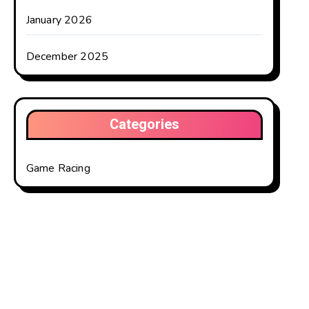
January 2026
December 2025
Categories
Game Racing