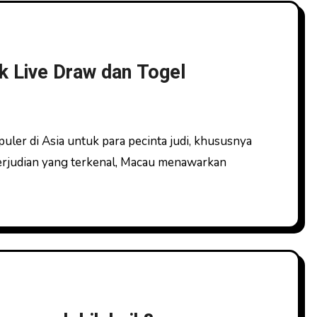
k Live Draw dan Togel
 perjudian yang terkenal, Macau menawarkan