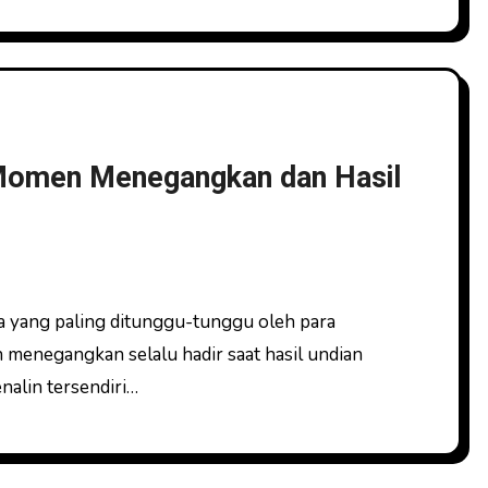
 Momen Menegangkan dan Hasil
enegangkan selalu hadir saat hasil undian
alin tersendiri…