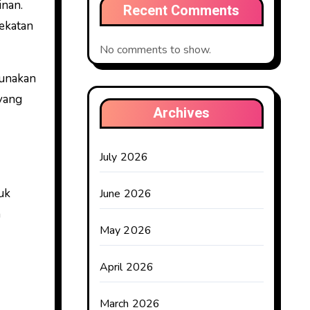
inan.
Recent Comments
ekatan
No comments to show.
gunakan
 yang
Archives
July 2026
uk
June 2026
a
May 2026
April 2026
March 2026