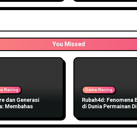
You Missed
e Racing
Game Racing
re dan Generasi
Rubah4d: Fenomena 
a: Membahas
di Dunia Permainan Di
stiwa yang Menggoda