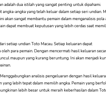
 adalah dua istilah yang sangat penting untuk dipahami.
 angka-angka yang telah keluar dalam setiap seri undian. M
kini akan sangat membantu pemain dalam menganalisis pola 
ain dapat membuat keputusan yang lebih cerdas saat memil
dari setiap undian Toto Macau. Setiap keluaran dapat
 oleh para pemain. Dengan mencermati hasil keluaran secara
uncul maupun yang kurang beruntung. Ini akan menjadi kun
ainan.
al. Menggabungkan analisis pengeluaran dengan hasil keluar
ang lebih tepat dalam memilih angka. Pemain yang berfo
emungkinan lebih besar untuk meraih keberhasilan dalam Tot