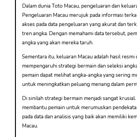
Dalam dunia Toto Macau, pengeluaran dan keluaran
Pengeluaran Macau merujuk pada informasi terkait
akses pada data pengeluaran yang akurat dan ter
tren angka. Dengan memahami data tersebut, pem
angka yang akan mereka taruh.
Sementara itu, keluaran Macau adalah hasil resmi 
mempengaruhi strategi bermain dan seleksi angka
pemain dapat melihat angka-angka yang sering m
untuk meningkatkan peluang menang dalam perm
Di sinilah strategi bermain menjadi sangat krusi
membantu pemain untuk merumuskan pendekatan y
pada data dan analisis yang baik akan memiliki k
Macau.