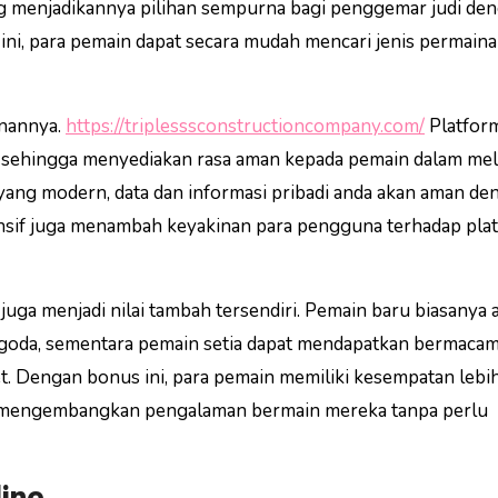
yang menjadikannya pilihan sempurna bagi penggemar judi de
ni, para pemain dapat secara mudah mencari jenis permain
anannya.
https://triplesssconstructioncompany.com/
Platform
t, sehingga menyediakan rasa aman kepada pemain dalam me
 yang modern, data dan informasi pribadi anda akan aman de
onsif juga menambah keyakinan para pengguna terhadap pla
ga menjadi nilai tambah tersendiri. Pemain baru biasanya 
oda, sementara pemain setia dapat mendapatkan bermaca
t. Dengan bonus ini, para pemain memiliki kesempatan lebi
n mengembangkan pengalaman bermain mereka tanpa perlu