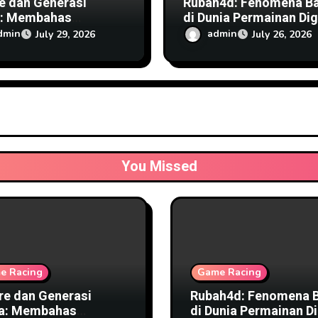
e dan Generasi
Rubah4d: Fenomena B
: Membahas
di Dunia Permainan Dig
tiwa yang Menggoda
dmin
admin
July 29, 2026
July 26, 2026
You Missed
e Racing
Game Racing
re dan Generasi
Rubah4d: Fenomena 
a: Membahas
di Dunia Permainan Di