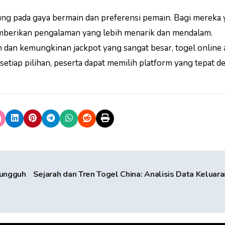
tung pada gaya bermain dan preferensi pemain. Bagi mereka
emberikan pengalaman yang lebih menarik dan mendalam.
 dan kemungkinan jackpot yang sangat besar, togel online 
setiap pilihan, peserta dapat memilih platform yang tepat 
Sungguh
Sejarah dan Tren Togel China: Analisis Data Keluar