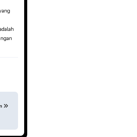
 yang
adalah
dengan
an