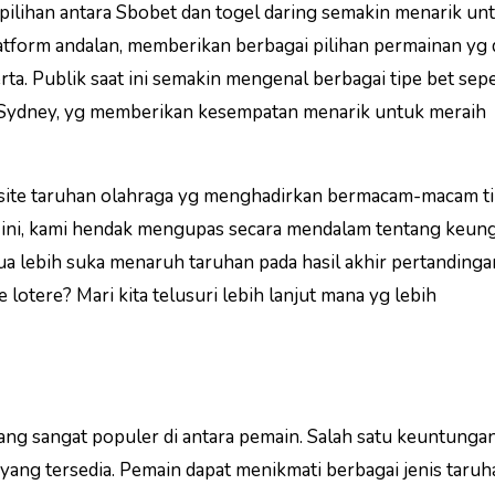
latform andalan, memberikan berbagai pilihan permainan yg 
a. Publik saat ini semakin mengenal berbagai tipe bet sepe
e Sydney, yg memberikan kesempatan menarik untuk meraih
website taruhan olahraga yg menghadirkan bermacam-macam t
l ini, kami hendak mengupas secara mendalam tentang keun
mua lebih suka menaruh taruhan pada hasil akhir pertandinga
otere? Mari kita telusuri lebih lanjut mana yg lebih
yang sangat populer di antara pemain. Salah satu keuntunga
yang tersedia. Pemain dapat menikmati berbagai jenis taruh