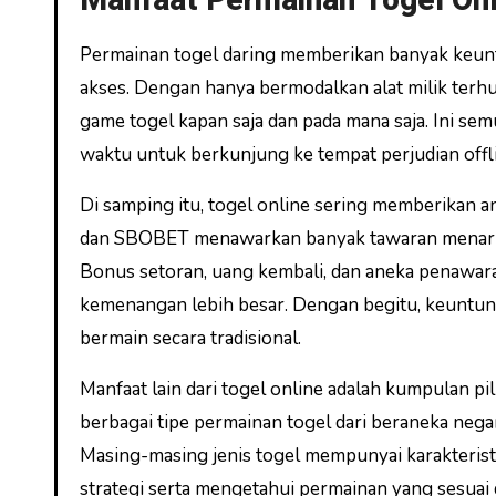
Manfaat Permainan Togel Onl
Permainan togel daring memberikan banyak keunt
akses. Dengan hanya bermodalkan alat milik terhu
game togel kapan saja dan pada mana saja. Ini s
waktu untuk berkunjung ke tempat perjudian offl
Di samping itu, togel online sering memberikan a
dan SBOBET menawarkan banyak tawaran menarik
Bonus setoran, uang kembali, dan aneka penawar
kemenangan lebih besar. Dengan begitu, keuntung
bermain secara tradisional.
Manfaat lain dari togel online adalah kumpulan p
berbagai tipe permainan togel dari beraneka nega
Masing-masing jenis togel mempunyai karakterist
strategi serta mengetahui permainan yang sesuai