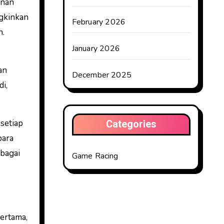
inan
ngkinkan
February 2026
n.
January 2026
an
December 2025
i,
Categories
setiap
para
bagai
Game Racing
ertama,