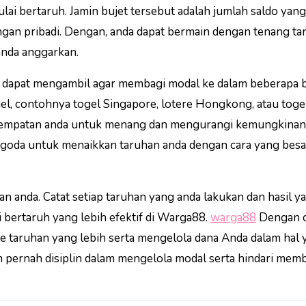
i bertaruh. Jamin bujet tersebut adalah jumlah saldo yang
gan pribadi. Dengan, anda dapat bermain dengan tenang ta
anda anggarkan.
da dapat mengambil agar membagi modal ke dalam beberapa 
gel, contohnya togel Singapore, lotere Hongkong, atau toge
esempatan anda untuk menang dan mengurangi kemungkinan
ergoda untuk menaikkan taruhan anda dengan cara yang besar
han anda. Catat setiap taruhan yang anda lakukan dan hasil y
i bertaruh yang lebih efektif di Warga88.
warga88
Dengan ca
ipe taruhan yang lebih serta mengelola dana Anda dalam hal
n pernah disiplin dalam mengelola modal serta hindari mem