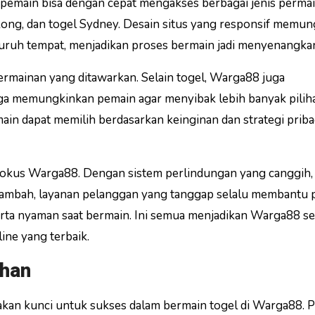
y, pemain bisa dengan cepat mengakses berbagai jenis perma
kong, dan togel Sydney. Desain situs yang responsif memu
eluruh tempat, menjadikan proses bermain jadi menyenangka
rmainan yang ditawarkan. Selain togel, Warga88 juga
gga memungkinkan pemain agar menyibak lebih banyak pilih
ain dapat memilih berdasarkan keinginan dan strategi pribad
okus Warga88. Dengan sistem perlindungan yang canggih, 
Ditambah, layanan pelanggan yang tanggap selalu membantu 
rta nyaman saat bermain. Ini semua menjadikan Warga88 se
ine yang terbaik.
uhan
kan kunci untuk sukses dalam bermain togel di Warga88. P