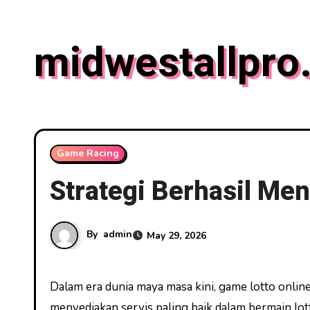
Skip
to
midwestallpro
content
Game Racing
Strategi Berhasil Me
By
admin
May 29, 2026
Dalam era dunia maya masa kini, game lotto online kian populer di tengah publik. Sebuah platform yang memberikan
menyediakan servis paling baik dalam bermain lot