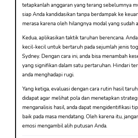
tetapkanlah anggaran yang terang sebelumnya mula
siap Anda kandidasikan tanpa berdampak ke keuan
merasa karena oleh hilangnya modal yang sudah 
Kedua, aplikasikan taktik taruhan berencana. An
kecil-kecil untuk bertaruh pada sejumlah jenis to
Sydney. Dengan cara ini, anda bisa menambah k
yang signifikan dalam satu pertaruhan. Hindari t
anda menghadapi rugi.
Yang ketiga, evaluasi dengan cara rutin hasil taru
didapat agar melihat pola dan menetapkan strateg
menganalisis hasil, anda dapat mengidentifikasi t
baik pada masa mendatang. Oleh karena itu, janga
emosi mengambil alih putusan Anda.