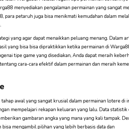
Warga88 menyediakan pengalaman permainan yang sangat me
88, para petaruh juga bisa menikmati kemudahan dalam mel
.
tegi yang agar dapat menaikkan peluang menang. Dalam arti
asil yang bisa bisa dipraktikkan ketika permainan di Warga8
nai tipe game yang disediakan, Anda dapat meraih keberh
am tentang cara-cara efektif dalam permainan dan meraih ke
re
hap awal yang sangat krusial dalam permainan lotere di in
n mempelajari rekapan keluaran yang lalu. Data statistik 
memberikan gambaran angka yang mana yang kali tampak. D
bisa mengambil pilihan yang lebih berbasis data dan