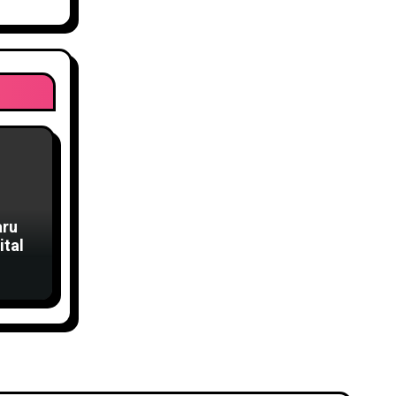
aru
ital