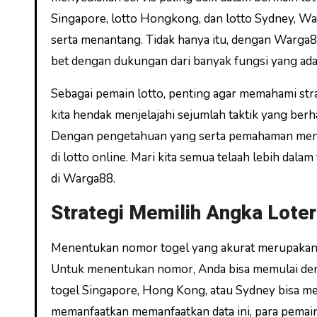
Singapore, lotto Hongkong, dan lotto Sydney, 
serta menantang. Tidak hanya itu, dengan Warga
bet dengan dukungan dari banyak fungsi yang ada
Sebagai pemain lotto, penting agar memahami stra
kita hendak menjelajahi sejumlah taktik yang berh
Dengan pengetahuan yang serta pemahaman menge
di lotto online. Mari kita semua telaah lebih dal
di Warga88.
Strategi Memilih Angka Lote
Menentukan nomor togel yang akurat merupakan ta
Untuk menentukan nomor, Anda bisa memulai denga
togel Singapore, Hong Kong, atau Sydney bisa 
memanfaatkan memanfaatkan data ini, para pemain 