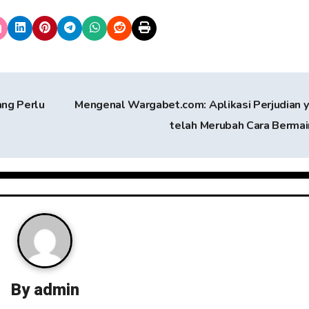
ang Perlu
Mengenal Wargabet.com: Aplikasi Perjudian 
telah Merubah Cara Berma
By
admin