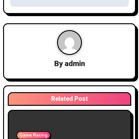
n
a
v
i
g
a
By
admin
t
i
Related Post
o
n
Game Racing