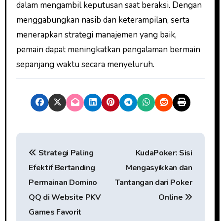
dalam mengambil keputusan saat beraksi. Dengan
menggabungkan nasib dan keterampilan, serta
menerapkan strategi manajemen yang baik,
pemain dapat meningkatkan pengalaman bermain
sepanjang waktu secara menyeluruh.
P
Strategi Paling
KudaPoker: Sisi
o
Efektif Bertanding
Mengasyikkan dan
s
Permainan Domino
Tantangan dari Poker
t
QQ di Website PKV
Online
Games Favorit