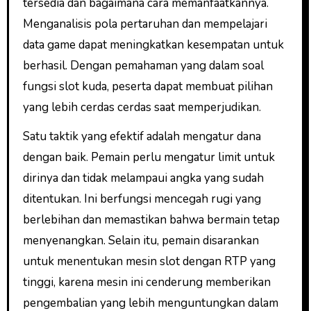
tersedia dan bagaimana cara memanfaatkannya.
Menganalisis pola pertaruhan dan mempelajari
data game dapat meningkatkan kesempatan untuk
berhasil. Dengan pemahaman yang dalam soal
fungsi slot kuda, peserta dapat membuat pilihan
yang lebih cerdas cerdas saat memperjudikan.
Satu taktik yang efektif adalah mengatur dana
dengan baik. Pemain perlu mengatur limit untuk
dirinya dan tidak melampaui angka yang sudah
ditentukan. Ini berfungsi mencegah rugi yang
berlebihan dan memastikan bahwa bermain tetap
menyenangkan. Selain itu, pemain disarankan
untuk menentukan mesin slot dengan RTP yang
tinggi, karena mesin ini cenderung memberikan
pengembalian yang lebih menguntungkan dalam