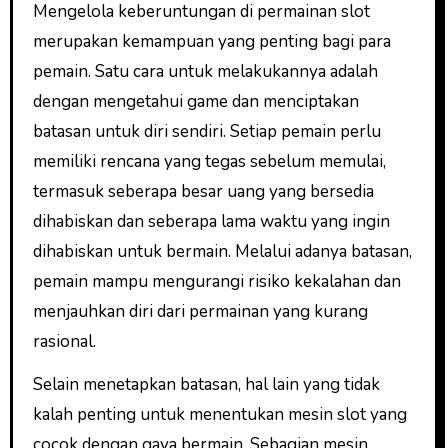
Mengelola keberuntungan di permainan slot
merupakan kemampuan yang penting bagi para
pemain. Satu cara untuk melakukannya adalah
dengan mengetahui game dan menciptakan
batasan untuk diri sendiri. Setiap pemain perlu
memiliki rencana yang tegas sebelum memulai,
termasuk seberapa besar uang yang bersedia
dihabiskan dan seberapa lama waktu yang ingin
dihabiskan untuk bermain. Melalui adanya batasan,
pemain mampu mengurangi risiko kekalahan dan
menjauhkan diri dari permainan yang kurang
rasional.
Selain menetapkan batasan, hal lain yang tidak
kalah penting untuk menentukan mesin slot yang
cocok dengan gaya bermain. Sebagian mesin