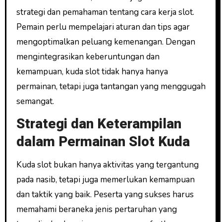
strategi dan pemahaman tentang cara kerja slot.
Pemain perlu mempelajari aturan dan tips agar
mengoptimalkan peluang kemenangan. Dengan
mengintegrasikan keberuntungan dan
kemampuan, kuda slot tidak hanya hanya
permainan, tetapi juga tantangan yang menggugah
semangat.
Strategi dan Keterampilan
dalam Permainan Slot Kuda
Kuda slot bukan hanya aktivitas yang tergantung
pada nasib, tetapi juga memerlukan kemampuan
dan taktik yang baik. Peserta yang sukses harus
memahami beraneka jenis pertaruhan yang