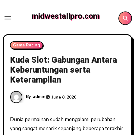
Skip
to
midwestallpro.com
content
Game Racing
Kuda Slot: Gabungan Antara
Keberuntungan serta
Keterampilan
By
admin
June 8, 2026
Dunia permainan sudah mengalami perubahan
yang sangat menarik sepanjang beberapa terakhir