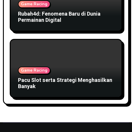
Game Racing
Rubah4d: Fenomena Baru di Dunia
Permainan Digital
Game Racing
Pacu Slot serta Strategi Menghasilkan
Banyak