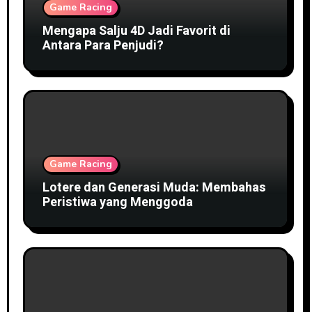
Game Racing
Mengapa Salju 4D Jadi Favorit di
Antara Para Penjudi?
Game Racing
Lotere dan Generasi Muda: Membahas
Peristiwa yang Menggoda