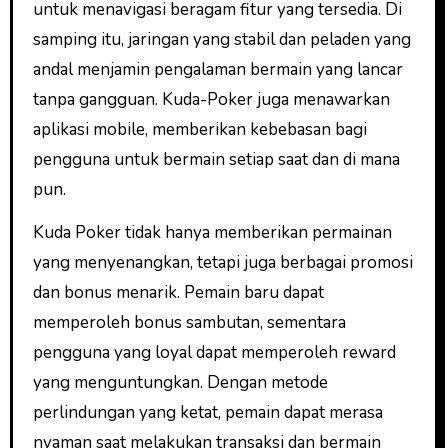
untuk menavigasi beragam fitur yang tersedia. Di
samping itu, jaringan yang stabil dan peladen yang
andal menjamin pengalaman bermain yang lancar
tanpa gangguan. Kuda-Poker juga menawarkan
aplikasi mobile, memberikan kebebasan bagi
pengguna untuk bermain setiap saat dan di mana
pun.
Kuda Poker tidak hanya memberikan permainan
yang menyenangkan, tetapi juga berbagai promosi
dan bonus menarik. Pemain baru dapat
memperoleh bonus sambutan, sementara
pengguna yang loyal dapat memperoleh reward
yang menguntungkan. Dengan metode
perlindungan yang ketat, pemain dapat merasa
nyaman saat melakukan transaksi dan bermain