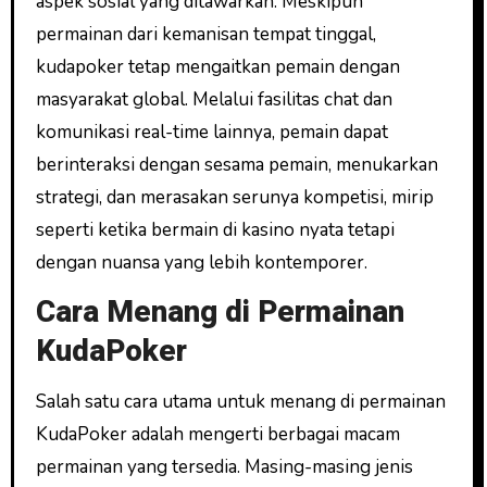
aspek sosial yang ditawarkan. Meskipun
permainan dari kemanisan tempat tinggal,
kudapoker tetap mengaitkan pemain dengan
masyarakat global. Melalui fasilitas chat dan
komunikasi real-time lainnya, pemain dapat
berinteraksi dengan sesama pemain, menukarkan
strategi, dan merasakan serunya kompetisi, mirip
seperti ketika bermain di kasino nyata tetapi
dengan nuansa yang lebih kontemporer.
Cara Menang di Permainan
KudaPoker
Salah satu cara utama untuk menang di permainan
KudaPoker adalah mengerti berbagai macam
permainan yang tersedia. Masing-masing jenis