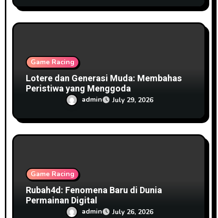
Game Racing
Lotere dan Generasi Muda: Membahas
Peristiwa yang Menggoda
admin
July 29, 2026
Game Racing
Rubah4d: Fenomena Baru di Dunia
Permainan Digital
admin
July 26, 2026