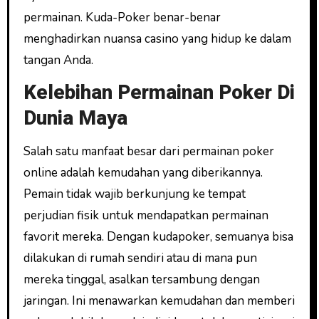
permainan. Kuda-Poker benar-benar
menghadirkan nuansa casino yang hidup ke dalam
tangan Anda.
Kelebihan Permainan Poker Di
Dunia Maya
Salah satu manfaat besar dari permainan poker
online adalah kemudahan yang diberikannya.
Pemain tidak wajib berkunjung ke tempat
perjudian fisik untuk mendapatkan permainan
favorit mereka. Dengan kudapoker, semuanya bisa
dilakukan di rumah sendiri atau di mana pun
mereka tinggal, asalkan tersambung dengan
jaringan. Ini menawarkan kemudahan dan memberi