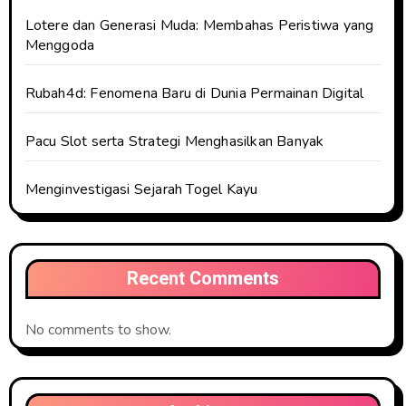
Lotere dan Generasi Muda: Membahas Peristiwa yang
Menggoda
Rubah4d: Fenomena Baru di Dunia Permainan Digital
Pacu Slot serta Strategi Menghasilkan Banyak
Menginvestigasi Sejarah Togel Kayu
Recent Comments
No comments to show.