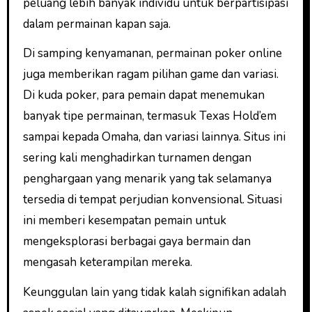
peluang lebih banyak individu untuk berpartisipasi
dalam permainan kapan saja.
Di samping kenyamanan, permainan poker online
juga memberikan ragam pilihan game dan variasi.
Di kuda poker, para pemain dapat menemukan
banyak tipe permainan, termasuk Texas Hold’em
sampai kepada Omaha, dan variasi lainnya. Situs ini
sering kali menghadirkan turnamen dengan
penghargaan yang menarik yang tak selamanya
tersedia di tempat perjudian konvensional. Situasi
ini memberi kesempatan pemain untuk
mengeksplorasi berbagai gaya bermain dan
mengasah keterampilan mereka.
Keunggulan lain yang tidak kalah signifikan adalah