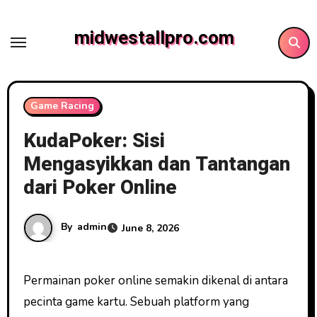
Skip
to
midwestallpro.com
content
Game Racing
KudaPoker: Sisi
Mengasyikkan dan Tantangan
dari Poker Online
By
admin
June 8, 2026
Permainan poker online semakin dikenal di antara
pecinta game kartu. Sebuah platform yang